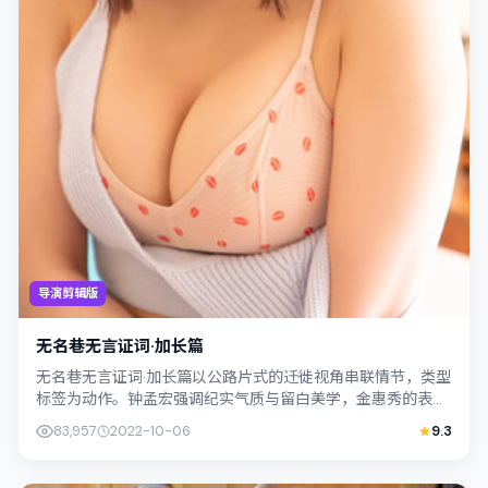
导演剪辑版
无名巷无言证词·加长篇
无名巷无言证词·加长篇以公路片式的迁徙视角串联情节，类型
标签为动作。钟孟宏强调纪实气质与留白美学，金惠秀的表演
在外冷内热之间切换；若你正在查找中...
83,957
2022-10-06
9.3