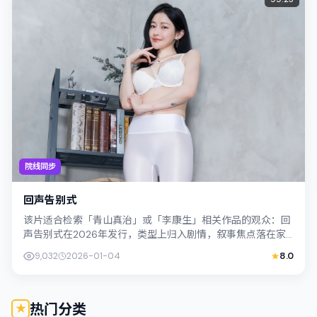
院线同步
回声告别式
该片适合检索「青山真治」或「李康生」相关作品的观众：回
声告别式在2026年发行，类型上归入剧情，叙事焦点落在家
庭与社会的交错地带；配角层次丰富，...
9,032
2026-01-04
8.0
热门分类