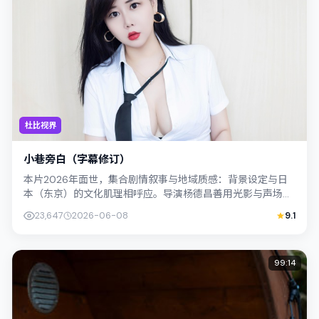
杜比视界
小巷旁白（字幕修订）
本片2026年面世，集合剧情叙事与地域质感：背景设定与日
本（东京）的文化肌理相呼应。导演杨德昌善用光影与声场塑
造孤独感，孔刘饰演角色的抉择牵动观...
23,647
2026-06-08
9.1
99:14