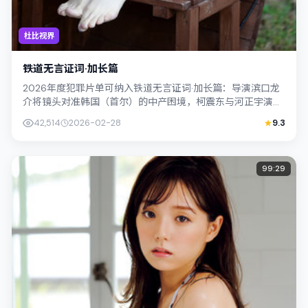
杜比视界
铁道无言证词·加长篇
2026年度犯罪片单可纳入铁道无言证词·加长篇：导演滨口龙
介将镜头对准韩国（首尔）的中产困境，柯震东与河正宇演绎
兄妹般羁绊，文本层面兼顾悬疑线索...
42,514
2026-02-28
9.3
99:29