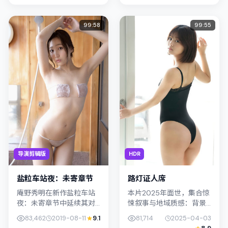
外冷内热之间切换；若你
正在查找中...
99:58
99:55
导演剪辑版
HDR
盐粒车站夜：未寄章节
路灯证人席
庵野秀明在新作盐粒车站
本片2025年面世，集合惊
夜：未寄章节中延续其对
悚叙事与地域质感：背景
都市情绪的敏锐捕捉；故
设定与韩国（首尔）的文
83,462
2019-08-11
9.1
81,714
2025-04-03
事扎根于中国香港的日常
化肌理相呼应。导演奉俊