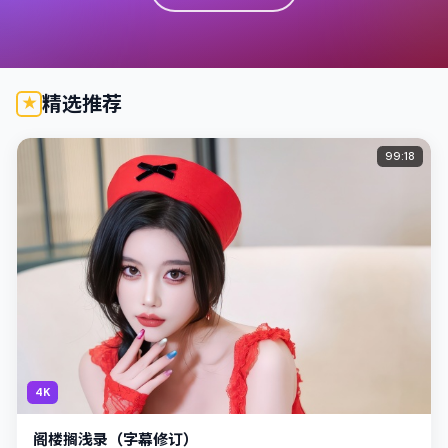
精选推荐
99:18
4K
阁楼搁浅录（字幕修订）