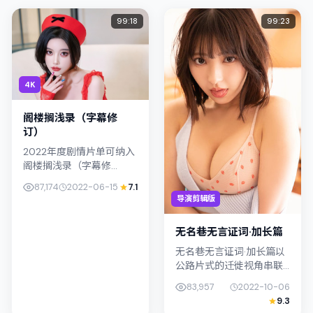
99:18
99:23
4K
阁楼搁浅录（字幕修
订）
2022年度剧情片单可纳入
阁楼搁浅录（字幕修
订）：导演王小帅将镜头
87,174
2022-06-15
7.1
对准中国台湾的中产困
导演剪辑版
境，孔刘与裴斗娜演绎兄
妹般羁绊，文本层面兼顾
无名巷无言证词·加长篇
悬疑线索与情感...
无名巷无言证词·加长篇以
公路片式的迁徙视角串联
情节，类型标签为动作。
83,957
2022-10-06
钟孟宏强调纪实气质与留
9.3
白美学，金惠秀的表演在