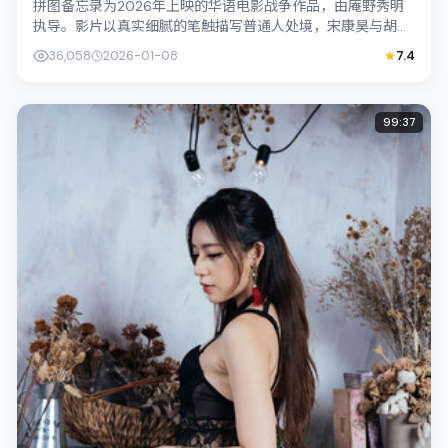
拼图备忘录为2026年上映的华语电影战争作品，由庵野秀明
执导。影片以真实细腻的笔触描写普通人处境，宋康昊与胡歌
的对手戏张力十足，情节层层推进，适...
36,058
2026-01-08
7.4
99:37