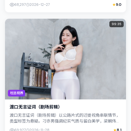
事焦点落在家庭与社会的交错地带；配...
68,297
2026-12-27
9.0
99:35
杜比视界
渡口无言证词（剧场剪辑）
渡口无言证词（剧场剪辑）以公路片式的迁徙视角串联情节，
类型标签为悬疑。刁亦男强调纪实气质与留白美学，梁朝伟的
表演在外冷内热之间切换；若你正在查找...
69,927
2026-11-28
8.1