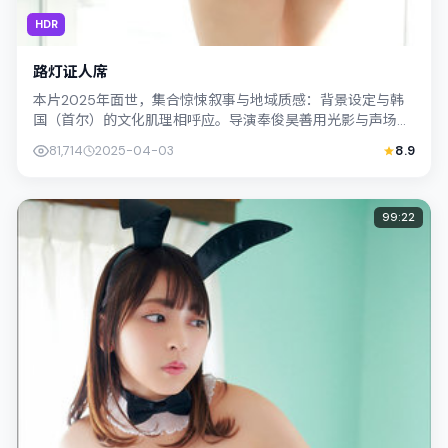
HDR
路灯证人席
本片2025年面世，集合惊悚叙事与地域质感：背景设定与韩
国（首尔）的文化肌理相呼应。导演奉俊昊善用光影与声场塑
造孤独感，黄政民饰演角色的抉择牵动...
81,714
2025-04-03
8.9
99:22