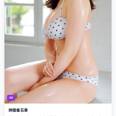
4K
拼图备忘录