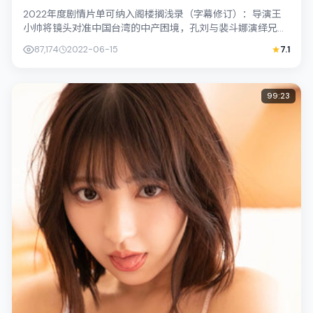
2022年度剧情片单可纳入阁楼搁浅录（字幕修订）：导演王
小帅将镜头对准中国台湾的中产困境，孔刘与裴斗娜演绎兄妹
般羁绊，文本层面兼顾悬疑线索与情感...
87,174
2022-06-15
7.1
99:23