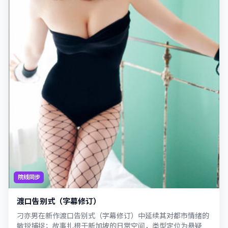
院线同步
渡口告别式（字幕修订）
刁亦男在新作渡口告别式（字幕修订）中延续其对都市情绪的
敏锐捕捉；故事扎根于新加坡的日常空间，类型定位为悬疑。