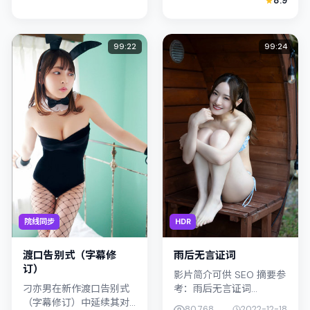
8.9
空间，类型定位为动作。
昊善用光影与声场塑造孤
主演阿部宽、宋康昊以克
独感，黄政民饰演角色的
制表演撑起情...
抉择牵动...
99:22
99:24
院线同步
HDR
渡口告别式（字幕修
雨后无言证词
订）
影片简介可供 SEO 摘要参
刁亦男在新作渡口告别式
考：雨后无言证词
（字幕修订）中延续其对
（2022）由毕赣执导，主
80,768
2022-12-18