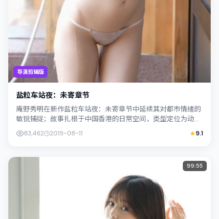
导演剪辑版
盐粒车站夜：未寄章节
庵野秀明在新作盐粒车站夜：未寄章节中延续其对都市情绪的
敏锐捕捉；故事扎根于中国香港的日常空间，类型定位为动
作。主演阿部宽、宋康昊以克制表演撑起情...
83,462
2019-08-11
9.1
99:55