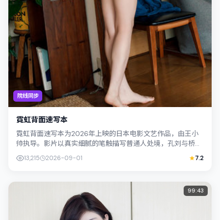
院线同步
霓虹背面速写本
霓虹背面速写本为2026年上映的日本电影文艺作品，由王小
帅执导。影片以真实细腻的笔触描写普通人处境，孔刘与桥本
爱的对手戏张力十足，情节层层推进，...
13,215
2026-09-01
7.2
99:43