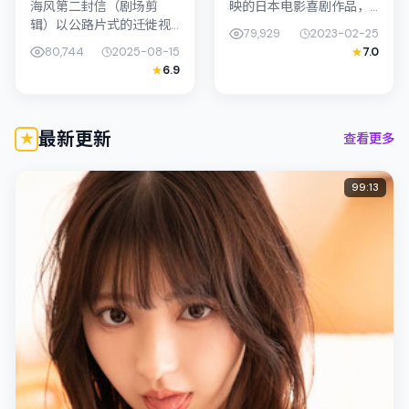
海风第二封信（剧场剪
映的日本电影喜剧作品，
辑）以公路片式的迁徙视
由北野武执导。影片以真
79,929
2023-02-25
角串联情节，类型标签为
实细腻的笔触描写普通人
80,744
2025-08-15
7.0
悬疑。北野武强调纪实气
处境，孔刘与孙艺珍的对
6.9
质与留白美学，黄政民的
手戏张力十足，情节层层
表演在外冷内热之间切
推进，适...
换；若你正在查找...
最新更新
查看更多
99:13