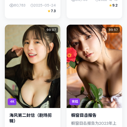
都市情绪的敏锐捕捉；故
演胡歌；影片定位科幻，
80,783
2025-05-24
9.2
事扎根于新加坡的日常空
叙事锚定韩国（釜山）的
7.3
间，类型定位为悬疑。主
社会议题与个体命运，镜
演易烊千玺、古天乐以克
头克制而...
制表演撑起情...
99:07
99:57
4K
完结
海风第二封信（剧场剪
橱窗目击报告
辑）
橱窗目击报告为2023年上