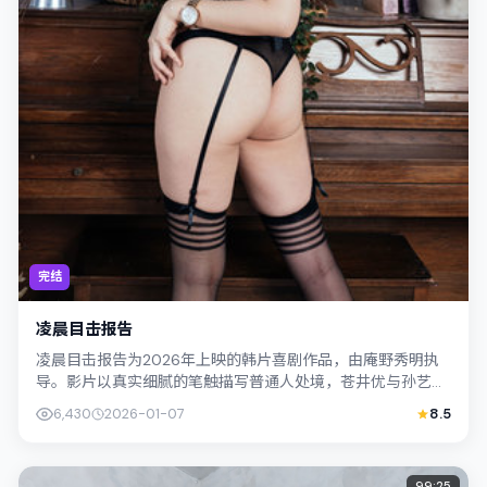
完结
凌晨目击报告
凌晨目击报告为2026年上映的韩片喜剧作品，由庵野秀明执
导。影片以真实细腻的笔触描写普通人处境，苍井优与孙艺珍
的对手戏张力十足，情节层层推进，适...
6,430
2026-01-07
8.5
99:25