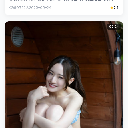
主演易烊千玺、古天乐以克制表演撑起情...
80,783
2025-05-24
7.3
99:24