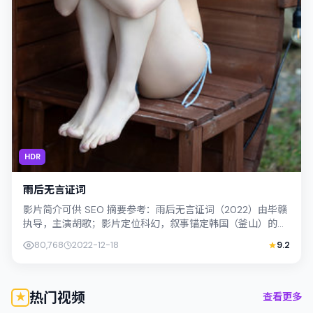
HDR
雨后无言证词
影片简介可供 SEO 摘要参考：雨后无言证词（2022）由毕赣
执导，主演胡歌；影片定位科幻，叙事锚定韩国（釜山）的社
会议题与个体命运，镜头克制而...
80,768
2022-12-18
9.2
热门视频
查看更多